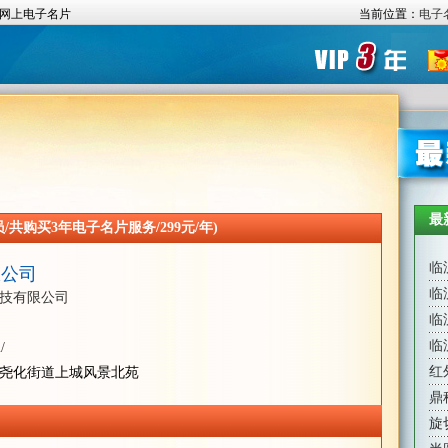
网上电子名片
当前位置：
电子
最
共购买3年电子名片服务/299元/年)
临
限公司
临
技有限公司
临
临
/
红
尧化街道上城风景北苑
鼎
旋