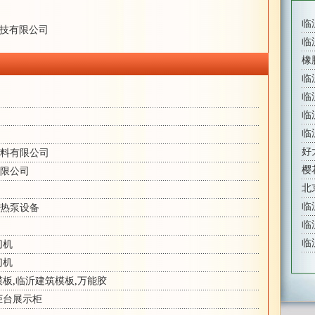
临
技有限公司
临
橡
临
临
临
临
好
料有限公司
樱
限公司
北
临
热泵设备
临
临
切机
切机
模板
,
临沂建筑模板
,
万能胶
柜台展示柜