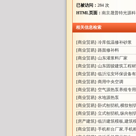
已被访问：
284 次
HTML页面：
南京晟普特光源科
相关信息检索
[
商业贸易
]·
冷库低温修补砂浆
[
商业贸易
]·
路面修补料
[
商业贸易
]·
山东灌浆料厂家
[
商业贸易
]·
山东固骏建筑工程材
[
商业贸易
]·
临沂泓安环保设备有
[
商业贸易
]·
商用中央空调
[
商业贸易
]·
空气源热泵养殖专用
[
商业贸易
]·
水地源热泵
[
商业贸易
]·
卧式刨切机,横纹刨
[
商业贸易
]·
立式刨切机,纵向刨
[
房产建筑
]·
临沂建筑模板
,
建筑
[
商业贸易
]·
手机柜台厂家,手机