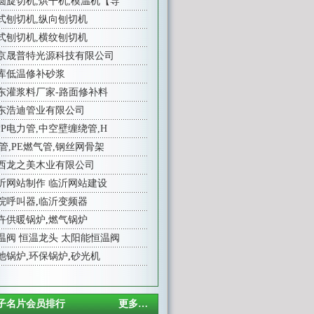
圆旋切机,烘干机,模温机【导
式刨切机,纵向刨切机
式刨切机,横纹刨切机
京晟普特光源科技有限公司
库低温修补砂浆
东灌浆料厂家-路面修补料
东浩迪管业有限公司
PP电力管,中空壁缠绕管,H
E管,PE燃气管,钢丝网骨架
西龙之美木业有限公司
沂网站制作
临沂网站建设
院呼叫器
,
临沂变频器
卉供暖锅炉
,
燃气锅炉
温阀
恒温龙头
太阳能恒温阀
池锅炉
,
环保锅炉
,
砂光机
子名片会员排行
更多…