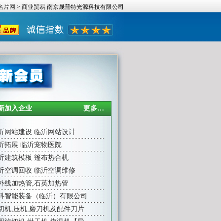
名片网
>
商业贸易
南京晟普特光源科技有限公司
新加入企业
更多…
沂网站建设
临沂网站设计
沂拓展
临沂宠物医院
沂建筑模板
篷布热合机
沂空调回收
临沂空调维修
外线加热管
,
石英加热管
科智能装备（临沂）有限公司
切机,压机,磨刀机及配件刀片