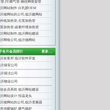
E管,PE燃气管,钢丝网骨架管
沂网站制作
白乳胶OEM
沂做网站的公司
,
临沂建网站
外线加热管
,
石英加热管
英加热管
,
碳素纤维加热管
沂网站制作
,
临沂网站建设
沂网络公司
,
临沂做网站
子名片会员排行
更多…
沂友客邦
临沂软件开发
临沂保安公司
临沂保洁公司
临沂物业公司
信会员系统
临沂网站建设
沂网站设计
恒温龙头
沂做网站的公司
,
临沂变频器
卉供暖锅炉
,
燃气锅炉