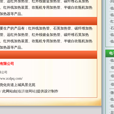
管、远红外加热管、红外线镀金加热管、碳纤维石英加热
·
P
、红外线加热装置、吹瓶机专用加热管、半镀白吹瓶机加热
·
临
加热器等产品。
·
临
·
红
·
石
要生产的产品有：红外线加热管、石英加热管、碳纤维加热
管、远红外加热管、红外线镀金加热管、碳纤维石英加热
·
临
、红外线加热装置、吹瓶机专用加热管、半镀白吹瓶机加热
·
临
加热器等产品。
电
·
临
有限公司
·
限公司
·
/www.zcdpq.com/
·
尧化街道上城风景北苑
/
此网站由[
临沂做网站
]提供设计制作
·
微
·
临
·
临
·
花