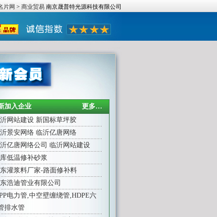
名片网
>
商业贸易
南京晟普特光源科技有限公司
新加入企业
更多…
沂网站建设
新国标草坪胶
沂景安网络
临沂亿唐网络
沂亿唐网络公司
临沂网站建设
库低温修补砂浆
东灌浆料厂家-路面修补料
东浩迪管业有限公司
PP电力管,中空壁缠绕管,HDPE六
管排水管