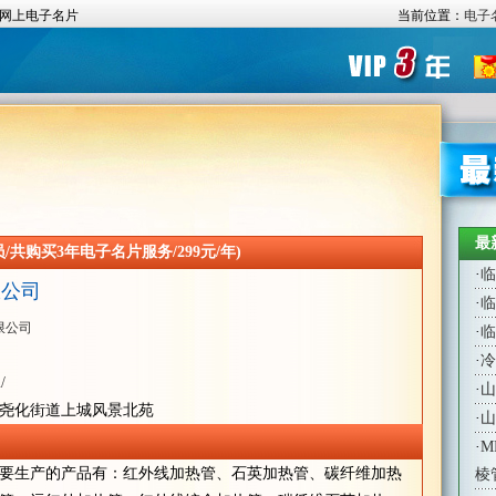
网上电子名片
当前位置：
电子
最
共购买3年电子名片服务/299元/年)
·
临
限公司
·
临
限公司
·
临
·
冷
/
·
山
尧化街道上城风景北苑
·
山
·
M
要生产的产品有：红外线加热管、石英加热管、碳纤维加热
棱