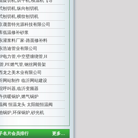
圆旋切机,烘干机,模温机【导
式刨切机,纵向刨切机
式刨切机,横纹刨切机
京晟普特光源科技有限公司
库低温修补砂浆
东灌浆料厂家-路面修补料
东浩迪管业有限公司
PP电力管,中空壁缠绕管,H
E管,PE燃气管,钢丝网骨架
西龙之美木业有限公司
沂网站制作
临沂网站建设
院呼叫器
,
临沂变频器
卉供暖锅炉
,
燃气锅炉
温阀
恒温龙头
太阳能恒温阀
池锅炉
,
环保锅炉
,
砂光机
子名片会员排行
更多…