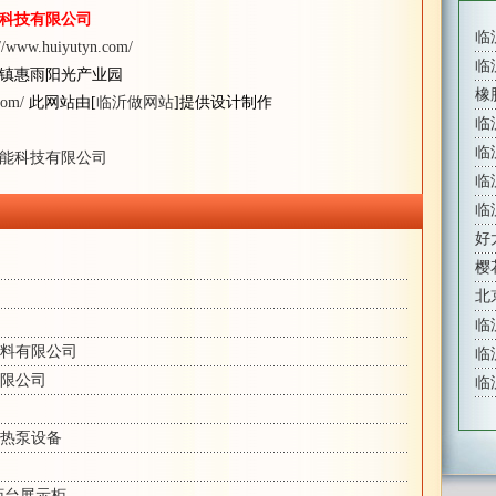
科技有限公司
临
://www.huiyutyn.com/
临
镇惠雨阳光产业园
橡
com/
此网站由[
临沂做网站
]提供设计制作
临
临
能科技有限公司
临
临
好
樱
北
临
料有限公司
临
限公司
临
热泵设备
柜台展示柜