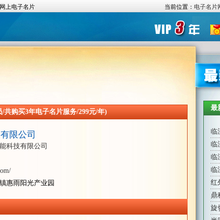
网上电子名片
当前位置：
电子名片
最
共购买3年电子名片服务/299元/年)
临
技有限公司
临
能科技有限公司
临
临
com/
红
镇惠雨阳光产业园
鼎
旋