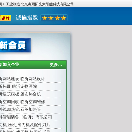
网
>
工业制造
北京惠雨阳光太阳能科技有限公司
新加入企业
更多…
沂网站建设
临沂网站设计
沂拓展
临沂宠物医院
沂建筑模板
篷布热合机
沂空调回收
临沂空调维修
外线加热管
,
石英加热管
科智能装备（临沂）有限公司
切机,压机,磨刀机及配件刀片