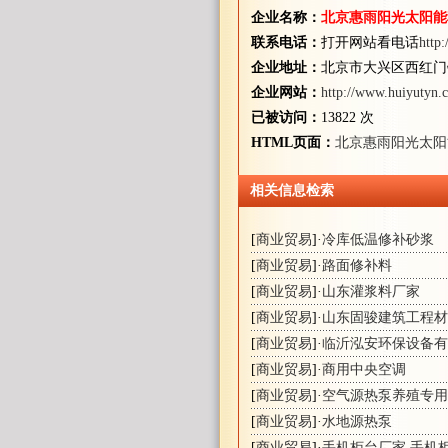
企业名称：
北京惠雨阳光太阳能
联系电话：
打开网站看电话
http
企业地址：
北京市大兴区西红门
企业网站：
http://www.huiyutyn.
已被访问：
13822 次
HTML页面：
北京惠雨阳光太阳
相关信息检索
[
商业贸易
]·
冷库低温修补砂浆
[
商业贸易
]·
路面修补料
[
商业贸易
]·
山东灌浆料厂家
[
商业贸易
]·
山东固骏建筑工程材
[
商业贸易
]·
临沂泓安环保设备有
[
商业贸易
]·
商用中央空调
[
商业贸易
]·
空气源热泵养殖专用
[
商业贸易
]·
水地源热泵
[
商业贸易
]·
手机柜台厂家,手机