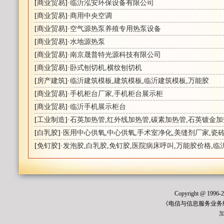
[
商业贸易
]·
临沂泓安环保设备有限公司
[
商业贸易
]·
商用中央空调
[
商业贸易
]·
空气源热泵养殖专用热泵设备
[
商业贸易
]·
水地源热泵
[
商业贸易
]·
南京晟普特光源科技有限公司
[
商业贸易
]·
卧式刨切机,横纹刨切机
[
房产建筑
]·
临沂建筑模板
,
建筑模板
,
临沂建筑模板
,
万能胶
[
商业贸易
]·
手机柜台厂家,手机柜台展示柜
[
商业贸易
]·
临沂手机展示柜台
[
工业制造
]·
石英加热管
,
红外线加热管
,
碳素加热管
,
石英镀金加
[
白乳胶
]·
医用中心供氧
,
中心供氧
,
手术室净化
,
美缝剂厂家
,
瓷
[
免钉胶
]·
发泡胶
,
白乳胶
,
免钉胶
,
医院病床呼叫
,
万能胶价格
,
临
Copyright @ 1996
《电信与信息服务业务