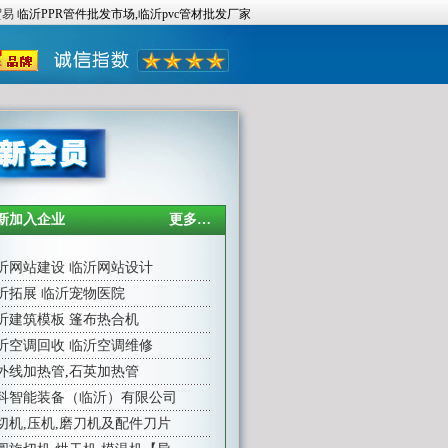
贸易
临沂PPR管件批发市场,临沂pvc管材批发厂家
新加入企业
更多…
沂网站建设
临沂网站设计
沂拓展
临沂宠物医院
沂建筑模板
篷布热合机
沂空调回收
临沂空调维修
外线加热管
,
石英加热管
科智能装备（临沂）有限公司
切机,压机,磨刀机及配件刀片