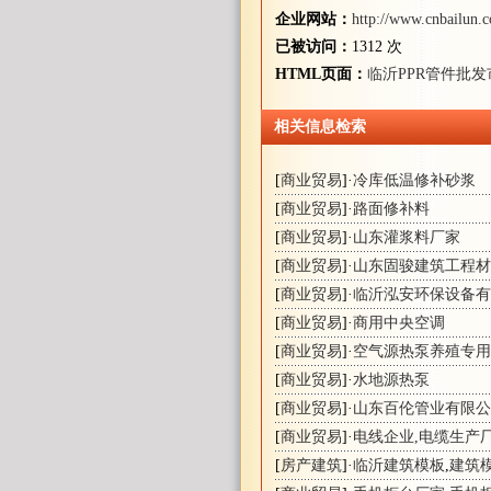
企业网站：
http://www.cnbailun.
已被访问：
1312 次
HTML页面：
临沂PPR管件批发
相关信息检索
[
商业贸易
]·
冷库低温修补砂浆
[
商业贸易
]·
路面修补料
[
商业贸易
]·
山东灌浆料厂家
[
商业贸易
]·
山东固骏建筑工程材
[
商业贸易
]·
临沂泓安环保设备有
[
商业贸易
]·
商用中央空调
[
商业贸易
]·
空气源热泵养殖专用
[
商业贸易
]·
水地源热泵
[
商业贸易
]·
山东百伦管业有限公
[
商业贸易
]·
电线企业,电缆生产
[
房产建筑
]·
临沂建筑模板
,
建筑