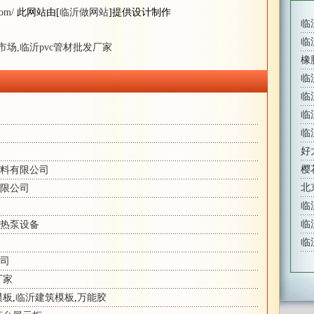
com/
此网站由[
临沂做网站
]提供设计制作
临
临
市场,临沂pvc管材批发厂家
橡
临
临
临
临
好
樱
料有限公司
北
限公司
临
临
热泵设备
临
司
厂家
模板
,
临沂建筑模板
,
万能胶