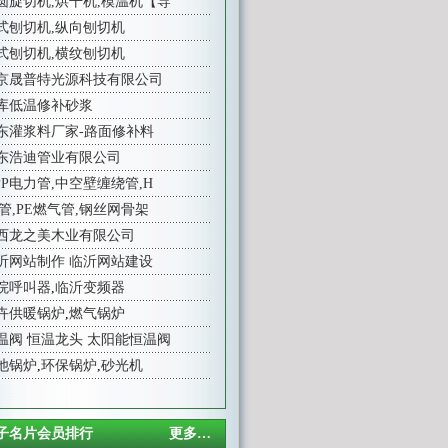
圆旋切机,烘干机,模温机【导
式刨切机,纵向刨切机
式刨切机,横纹刨切机
京晟普特光源科技有限公司
库低温修补砂浆
东灌浆料厂家-路面修补料
东浩迪管业有限公司
PP电力管,中空壁缠绕管,H
E管,PE燃气管,钢丝网骨架
西龙之美木业有限公司
沂网站制作
临沂网站建设
院呼叫器
,
临沂变频器
卉供暖锅炉
,
燃气锅炉
温阀
恒温龙头
太阳能恒温阀
池锅炉
,
环保锅炉
,
砂光机
子名片会员排行
更多…