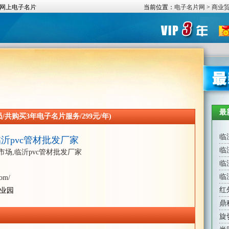
网上电子名片
当前位置：
电子名片网
>
商业
最
共购买3年电子名片服务/299元/年)
临
临沂pvc管材批发厂家
临
市场,临沂pvc管材批发厂家
临
临
com/
红
业园
鼎
旋