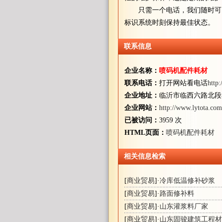
只需一个电话，我们随时可以
标识系统时刻保持最佳状态。
联系信息
企业名称：
喷码机配件耗材
联系电话：
打开网站看电话
http
企业地址：
临沂市临西六路北段祥
企业网站：
http://www.lytota.com
已被访问：
3959 次
HTML页面：
喷码机配件耗材
相关信息检索
[
商业贸易
]·
冷库低温修补砂浆
[
商业贸易
]·
路面修补料
[
商业贸易
]·
山东灌浆料厂家
[
商业贸易
]·
山东固骏建筑工程材