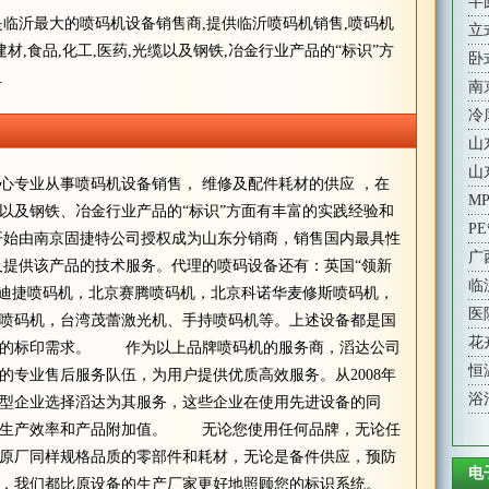
半
是临沂最大的喷码机设备销售商,提供临沂喷码机销售,喷码机
立
材,食品,化工,医药,光缆以及钢铁,冶金行业产品的“标识”方
卧
.
南
冷
山
山
专业从事喷码机设备销售， 维修及配件耗材的供应 ，在
M
以及钢铁、冶金行业产品的“标识”方面有丰富的实践经验和
P
开始由南京固捷特公司授权成为山东分销商，销售国内最具性
广
机以及提供该产品的技术服务。代理的喷码设备还有：英国“领新
临
国伟迪捷喷码机，北京赛腾喷码机，北京科诺华麦修斯喷码机，
医
喷码机，台湾茂蕾激光机、手持喷码机等。上述设备都是国
花
业的标印需求。 作为以上品牌喷码机的服务商，滔达公司
恒
的专业售后服务队伍，为用户提供优质高效服务。从2008年
浴
型企业选择滔达为其服务，这些企业在使用先进设备的同
了生产效率和产品附加值。 无论您使用任何品牌，无论任
原厂同样规格品质的零部件和耗材，无论是备件供应，预防
电
，我们都比原设备的生产厂家更好地照顾您的标识系统。