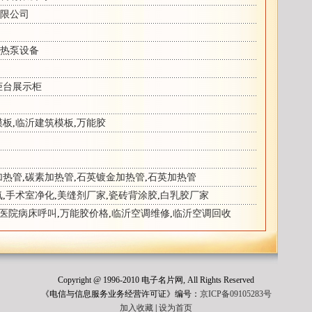
限公司
热泵设备
柜台展示柜
模板
,
临沂建筑模板
,
万能胶
加热管
,
碳素加热管
,
石英镀金加热管
,
石英加热管
氧
,
手术室净化
,
美缝剂厂家
,
瓷砖背涂胶
,
白乳胶厂家
医院病床呼叫
,
万能胶价格
,
临沂空调维修
,
临沂空调回收
Copyright @ 1996-2010 电子名片网, All Rights Reserved
《电信与信息服务业务经营许可证》编号：
京ICP备09105283号
加入收藏
|
设为首页