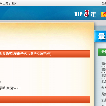
网上电子名片
当
最
共购买3年电子名片服务/299元/年)
临
临
临
临
/
红
和家园5-301
鼎
旋