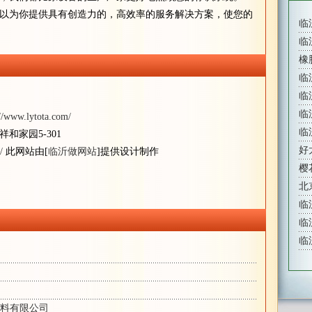
为你提供具有创造力的，高效率的服务解决方案，使您的
临
临
橡
临
临
临
://www.lytota.com/
临
和家园5-301
好
/
此网站由[
临沂做网站
]提供设计制作
樱
北
临
临
临
料有限公司