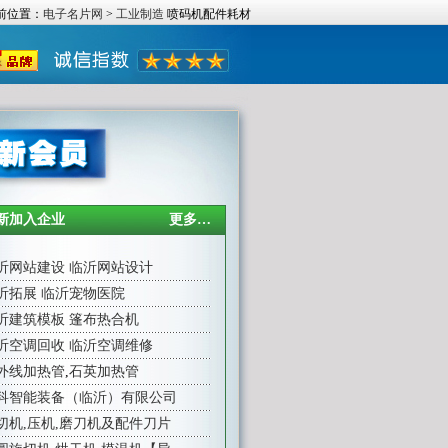
前位置：
电子名片网
>
工业制造
喷码机配件耗材
新加入企业
更多…
沂网站建设
临沂网站设计
沂拓展
临沂宠物医院
沂建筑模板
篷布热合机
沂空调回收
临沂空调维修
外线加热管
,
石英加热管
科智能装备（临沂）有限公司
切机,压机,磨刀机及配件刀片