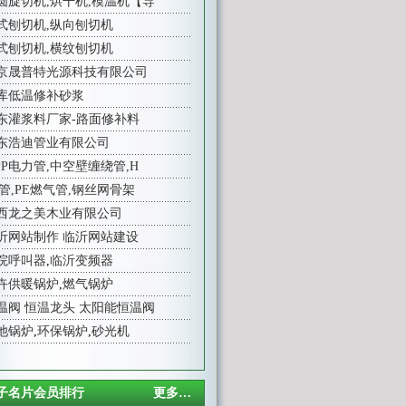
圆旋切机,烘干机,模温机【导
式刨切机,纵向刨切机
式刨切机,横纹刨切机
京晟普特光源科技有限公司
库低温修补砂浆
东灌浆料厂家-路面修补料
东浩迪管业有限公司
PP电力管,中空壁缠绕管,H
E管,PE燃气管,钢丝网骨架
西龙之美木业有限公司
沂网站制作
临沂网站建设
院呼叫器
,
临沂变频器
卉供暖锅炉
,
燃气锅炉
温阀
恒温龙头
太阳能恒温阀
池锅炉
,
环保锅炉
,
砂光机
子名片会员排行
更多…