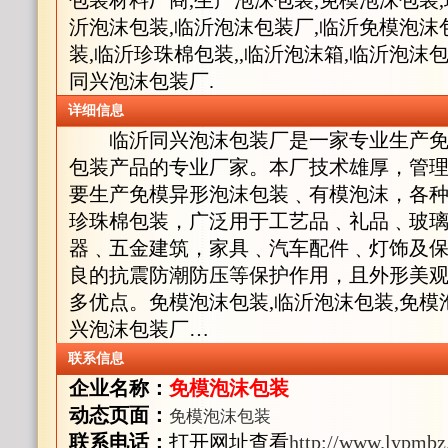
包装材料厂商,生产泡沫包装,免模泡沫包装
沂泡沫包装,临沂泡沫包装厂,临沂免模泡沫
装,临沂珍珠棉包装,,临沂泡沫箱,临沂泡
同兴泡沫包装厂.
详细信息
临沂同兴泡沫包装厂是一家专业生产免
包装产品的专业厂家。本厂技术雄厚，管
要生产免模异形泡沫包装﹑有模泡沫，各
珍珠棉包装，广泛用于工艺品﹑礼品﹑玻
器﹑五金建筑，家具﹑汽车配件﹑灯饰及
良的抗震防潮防压等保护作用，且外形美
多优点。免模泡沫包装,临沂泡沫包装,免
兴泡沫包装厂…
联系信息
企业名称：
免模泡沫包装
动态页面：
免模泡沫包装
联系电话：
打开网址查看
http://www.lypmbz